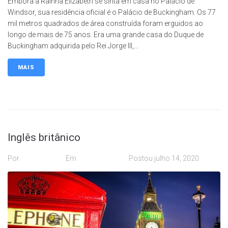
Embora a Rainha Elizabeth se sinta em casa no Palácio de
Windsor, sua residência oficial é o Palácio de Buckingham. Os 77
mil metros quadrados de área construída foram erguidos ao
longo de mais de 75 anos. Era uma grande casa do Duque de
Buckingham adquirida pelo Rei Jorge III,...
MAIS
Inglês britânico
Por
desenvolva
Em
Cultura News
Postou
julho 14, 2020