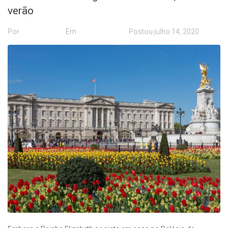
verão
Por
desenvolva
Em
Cultura News
Postou
julho 14, 2020