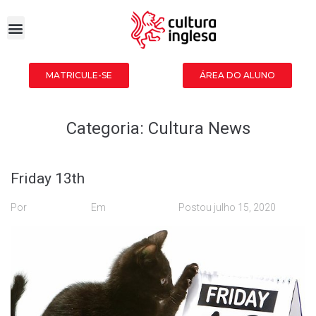
MATRICULE-SE
ÁREA DO ALUNO
Categoria:
Cultura News
Friday 13th
Por
desenvolva
Em
Cultura News
Postou
julho 15, 2020